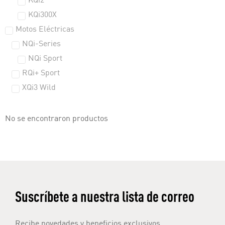
KQi2
KQi300X
Motos Eléctricas
NQi-Series
NQi Sport
RQi+ Sport
XQi3 Wild
No se encontraron productos
Suscríbete a nuestra lista de correo
Recibe novedades y beneficios exclusivos.