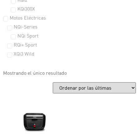
KQi2
KQi300X
Motos Eléctricas
NQi-Series
NQi Sport
RQi+ Sport
XQi3 Wild
Mostrando el único resultado