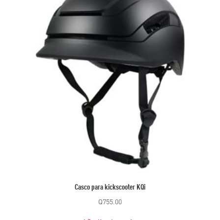
Casco para kickscooter KQi
Q
755.00