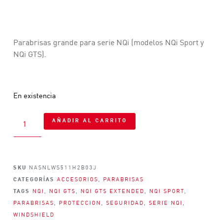
Parabrisas grande para serie NQi (modelos NQi Sport y
NQi GTS).
En existencia
AÑADIR AL CARRITO
SKU
NASNLWS511H2B03J
CATEGORÍAS
ACCESORIOS
,
PARABRISAS
TAGS
NQI
,
NQI GTS
,
NQI GTS EXTENDED
,
NQI SPORT
,
PARABRISAS
,
PROTECCION
,
SEGURIDAD
,
SERIE NQI
,
WINDSHIELD