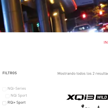
IN
FILTROS
Mostrando todos los 2 result
NQi-Series
NQi Sport
RQi+ Sport