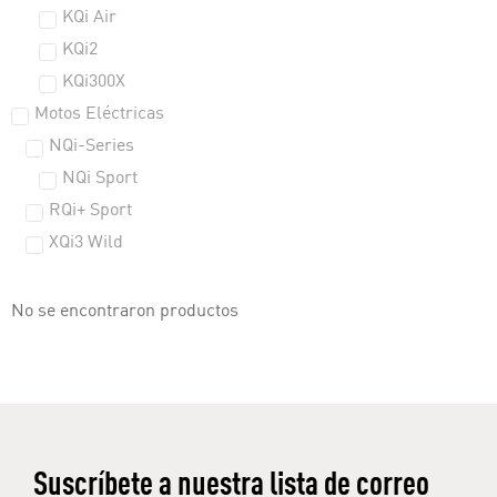
KQi Air
KQi2
KQi300X
Motos Eléctricas
NQi-Series
NQi Sport
RQi+ Sport
XQi3 Wild
No se encontraron productos
Suscríbete a nuestra lista de correo